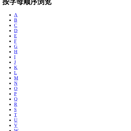
按字母顺序浏览
A
B
C
D
E
F
G
H
I
J
K
L
M
N
O
P
Q
R
S
T
U
V
W