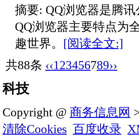
摘要: QQ浏览器是腾
QQ浏览器主要特点为全
趣世界。
[阅读全文:]
共88条
‹‹
1
2
3
4
5
6
7
8
9
››
科技
Copyright @
商务信息网
>
清除Cookies
百度收录
X