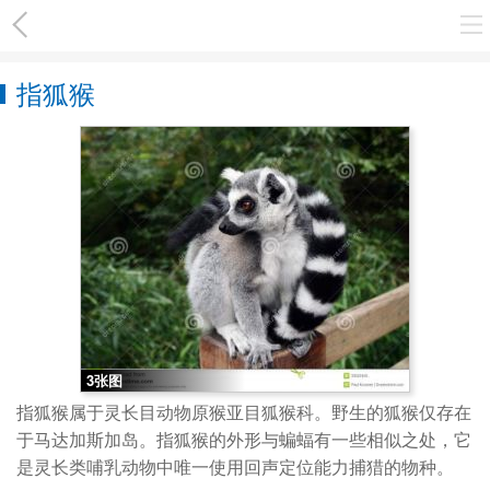
指狐猴
3张图
指狐猴属于灵长目动物原猴亚目狐猴科。野生的狐猴仅存在
于马达加斯加岛。指狐猴的外形与蝙蝠有一些相似之处，它
是灵长类哺乳动物中唯一使用回声定位能力捕猎的物种。