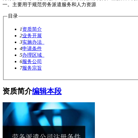
一。主要用于规范劳务派遣服务和人力资源
目录
1
资质简介
2
业务开展
3
实施办法
4
申请条件
5
办理区域
6
服务公司
7
服务宗旨
资质简介
编辑本段