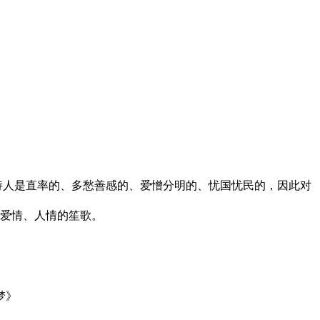
诗人是直率的、多愁善感的、爱憎分明的、忧国忧民的，因此对
爱情、人情的笙歌。
梦》