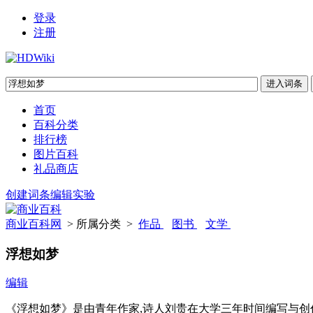
登录
注册
首页
百科分类
排行榜
图片百科
礼品商店
创建词条
编辑实验
商业百科网
> 所属分类 >
作品
图书
文学
浮想如梦
编辑
《浮想如梦》是由青年作家,诗人刘贵在大学三年时间编写与创作