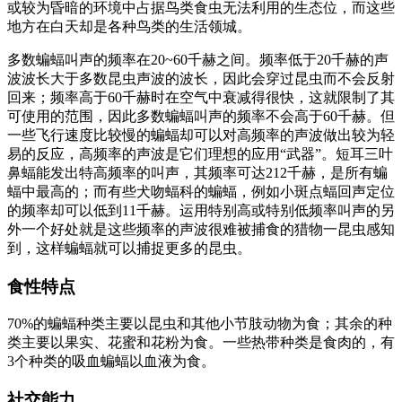
或较为昏暗的环境中占据鸟类食虫无法利用的生态位，而这些
地方在白天却是各种鸟类的生活领城。
多数蝙蝠叫声的频率在20~60千赫之间。频率低于20千赫的声
波波长大于多数昆虫声波的波长，因此会穿过昆虫而不会反射
回来；频率高于60千赫时在空气中衰减得很快，这就限制了其
可使用的范围，因此多数蝙蝠叫声的频率不会高于60千赫。但
一些飞行速度比较慢的蝙蝠却可以对高频率的声波做出较为轻
易的反应，高频率的声波是它们理想的应用“武器”。短耳三叶
鼻蝠能发出特高频率的叫声，其频率可达212千赫，是所有蝙
蝠中最高的；而有些犬吻蝠科的蝙蝠，例如小斑点蝠回声定位
的频率却可以低到11千赫。运用特别高或特别低频率叫声的另
外一个好处就是这些频率的声波很难被捕食的猎物一昆虫感知
到，这样蝙蝠就可以捕捉更多的昆虫。
食性特点
70%的蝙蝠种类主要以昆虫和其他小节肢动物为食；其余的种
类主要以果实、花蜜和花粉为食。一些热带种类是食肉的，有
3个种类的吸血蝙蝠以血液为食。
社交能力