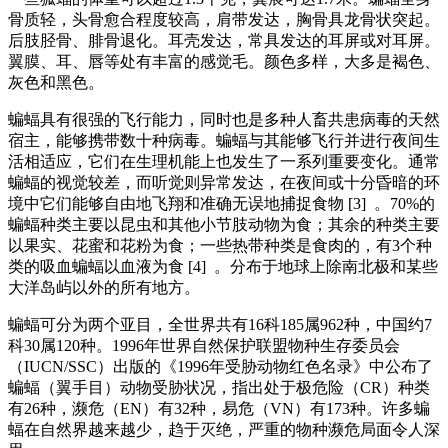
骨质轻，头骨愈合程度较高，肩带发达，胸骨具龙骨状突起。
后肢胫骨、腓骨退化。耳壳发达，常具发达的耳屏或对耳屏。
翼膜、耳、唇等处有丰富的感觉毛。颜色多样，大多是褐色、
灰色和黑色。
蝙蝠具有很强的飞行能力，同时也是多种人畜共患病毒的天然
宿主，能够携带数十种病毒。蝙蝠与其能够飞行并进行夜间生
活相适应，它们在生理机能上也发生了一系列重要变化。通常
蝙蝠的视觉较差，而听觉则异常发达，在夜间或十分昏暗的环
境中它们能够自由地飞翔和准确无误地捕捉食物 [3] 。70%的
蝙蝠种类主要以昆虫和其他小节肢动物为食；其余的种类主要
以果实、花蜜和花粉为食；一些热带种类是食肉的，有3个种
类的吸血蝙蝠以血液为食 [4] 。分布于地球上除南北极和某些
大洋岛屿以外的所有地方。
蝙蝠可分为两个亚目，全世界共有16科185属962种，中国约7
科30属120种。1996年世界自然保护联盟物种生存委员会
（IUCN/SSC）出版的《1996年受胁动物红色名录》中公布了
蝙蝠（翼手目）动物受胁状况，指出处于极危险（CR）种类
有26种，濒危（EN）有32种，易危（VN）有173种。许多蝙
蝠在自然界越来越少，趋于灭绝，严重的物种濒危局面令人深