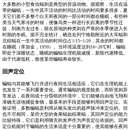
大多数的小型食虫蝠则是典型的异温动物。据观察，生活在温
带的蝙蝠，一生中其不活动的时间比活动的时间要多得多，夏
天它们差不多整个白天和夜间的一部分时间都在睡眠，有些种
类当天气寒冷的时候，便像鸟类一样进行长距离的季节性迁
徒，到南方去过冬，留在原地的种类则在严寒的冬季便进入长
时期的冬眠。据不完全统计，栖息在列宁格勒附近的大耳蝠和
北棕蝠在一生中其活动的时间仅占1/15~1/20，其余的时间都
在睡眠（库加金，1959）。当环境温度达到16~28℃时，蝙蝠
即处于深睡状态，睡眠的蝙蝠生理机能减慢，新陈代谢降低。
由于代谢低耗，致使某些蝙蝠寿命较长。
回声定位
蝙蝠与其能够飞行并进行夜间生活相适应，它们在生理机能上
也发生了一系列重要变化。通常蝙蝠的视觉较差，而听觉则异
常发达，在夜间或十分昏暗的环境中，它们能够自由地飞翔和
准确无误地捕捉食物，最基本的手段是能够利用回声定位。实
验证明，多数蝙蝠是利用从喉头发出的超声脉冲来定位的。但
也不尽相同，某些大型的食果蝠如棕果蝠，其回声定位的能力
比较特殊，它们是利用咂舌的发声作为声音定位依据的。回声
定位机能对于蝙蝠的生活来说是十分重要的，使其能够在夜间