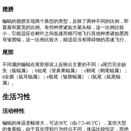
翅膀
蝙蝠的翅膀呈现两个典型的类型，反映了两种不同的比例，即
翼展和翼宽的比例。有些种类诸如大菊头蝠，这一比例比较
小，它能适应在树叶之间低速而精巧地飞行其他种类诸如墨西
哥皱唇蝠，这一比例比较大，能适应没有障碍物的高速飞行。
尾部
不同属的蝙蝠在尾部形状上反映出主要的不同：a尾巴完全缺
失（狐蝠属）；b短尾（管鼻果蝠属）；c鞘尾（鞘尾蝠属）；
d全膜（鼠耳蝠属）；e散尾（皱唇蝠属）；f鼠尾（鼠尾蝠
属）。
生活习性
活动特性
蝙蝠的体温变幅很大，可达56℃（由-7.5-48.5℃），某些大型
的食果蝠，由于其生理和行为特点不同，体温比较恒定，而绝