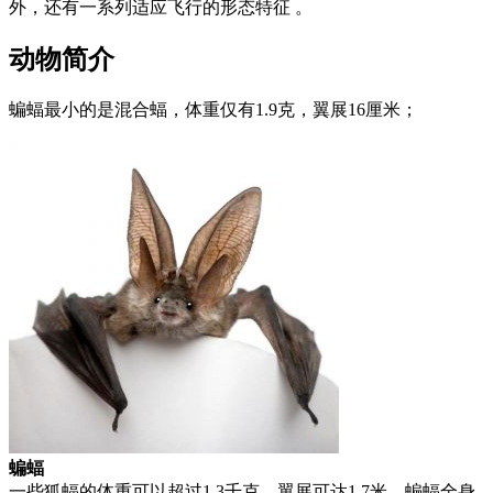
外，还有一系列适应飞行的形态特征 。
动物简介
蝙蝠最小的是混合蝠，体重仅有1.9克，翼展16厘米；
蝙蝠
一些狐蝠的体重可以超过1.3千克，翼展可达1.7米。蝙蝠全身