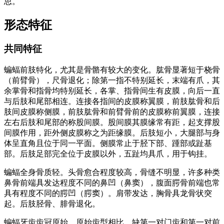
思。
形态特征
共同特征
蝙蝠前肢特化，尤其是骨骼有较大的变化。肱骨显著短于桡骨
（前臂骨），尺骨退化；除第一指不特别延长，末端有爪，其
余掌骨和指骨均特别延长，各掌、指骨间生有皮膜，向后一直
与后肢和尾部相连。连接各指间的皮膜称翼膜，前肢肱骨和后
肢间皮膜称侧膜，前肢肱骨和前臂骨前的皮膜称前翼膜，连接
左右后肢和尾部的称股间膜。股间膜其膜缘常有距，起支撑股
间膜作用，距外侧皮膜称之为距缘膜。后肢短小，大腿部与身
体呈直角且位于同一平面。侧膜常止于胫下部、踵部或趾基
部。后肢足部完全位于皮膜以外，五趾均具爪，用于钩挂。
蝙蝠全身骨质轻。头骨愈合程度较高，骨缝不明显，许多种类
鼻骨前端具发达程度不同的鼻凹（鼻窦），腹面腭骨前端也常
具有程度不同的腭凹（腭窦）。肩带发达，胸骨具龙骨状突
起。后肢胫骨、腓骨退化。
蝙蝠牙齿齿冠原始，原始齿型相比，缺第一对门齿和第一对前