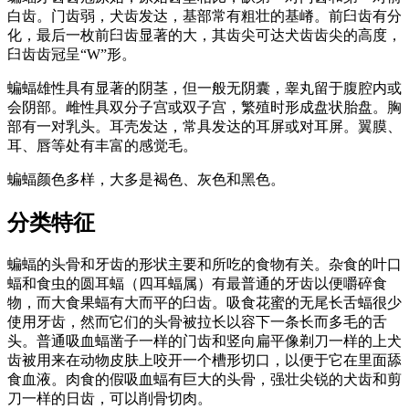
白齿。门齿弱，犬齿发达，基部常有粗壮的基嵴。前臼齿有分
化，最后一枚前臼齿显著的大，其齿尖可达犬齿齿尖的高度，
臼齿齿冠呈“W”形。
蝙蝠雄性具有显著的阴茎，但一般无阴囊，睾丸留于腹腔内或
会阴部。雌性具双分子宫或双子宫，繁殖时形成盘状胎盘。胸
部有一对乳头。耳壳发达，常具发达的耳屏或对耳屏。翼膜、
耳、唇等处有丰富的感觉毛。
蝙蝠颜色多样，大多是褐色、灰色和黑色。
分类特征
蝙蝠的头骨和牙齿的形状主要和所吃的食物有关。杂食的叶口
蝠和食虫的圆耳蝠（四耳蝠属）有最普通的牙齿以便嚼碎食
物，而大食果蝠有大而平的臼齿。吸食花蜜的无尾长舌蝠很少
使用牙齿，然而它们的头骨被拉长以容下一条长而多毛的舌
头。普通吸血蝠凿子一样的门齿和竖向扁平像剃刀一样的上犬
齿被用来在动物皮肤上咬开一个槽形切口，以便于它在里面舔
食血液。肉食的假吸血蝠有巨大的头骨，强壮尖锐的犬齿和剪
刀一样的日齿，可以削骨切肉。