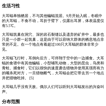
生活习性
大耳蝠单独栖居，不与其他蝙蝠混居。9月开始入眠，冬眠中
的大耳蝠，不食不动，耳折于臂下，仅露出耳屏，体表温度仅
有5.5℃。
大耳蝠筑巢在洞穴、深的岩石裂缝以及遗弃的矿井中，最多也
只是一小群一起筑巢，这是由于可以容纳大群体的栖息地点非
常的不足。在一个地点有着超过100只大耳蝠的群体非常少
见。
大耳蝠飞行时，耳倒向后方，可停翔于空中的一边捕食。大耳
蝠的食谱中有其他蝙蝠，小型哺乳动物，大型的昆虫，鸟类和
青蛙。捕食时，它们以很快的速度袭击猎物并使用其强而有力
的嘴杀死对方，一旦猎物断气，大耳蝠会把它带去另一个地点
并把猎物吃掉。 [5]
大耳蝠几乎没有天敌。偶尔人们可以听到大耳蝠发出的兴奋叫
声。
分布范围