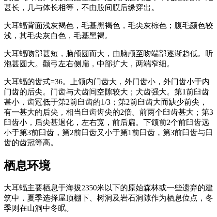
甚长，几与体长相等，不由股间膜后缘穿出。
大耳蝠背面浅灰褐色，毛基黑褐色，毛尖灰棕色；腹毛颜色较
浅，其毛尖灰白色，毛基黑褐。
大耳蝠吻部甚短，脑颅圆而大，由脑颅至吻端部逐渐趋低。听
泡甚圆大。颧弓左右侧扁，中部扩大，两端窄细。
大耳蝠的齿式=36。上颌内门齿大，外门齿小，外门齿小于内
门齿的后尖。门齿与犬齿间空隙较大；犬齿强大。第1前臼齿
甚小，齿冠低于第2前臼齿的1/3；第2前臼齿大而缺少前尖，
有一甚大的后尖，相当臼齿齿尖的2倍。前两个臼齿甚大；第3
臼齿小，后尖甚退化，左右宽，前后扁。下颌前2个前臼齿远
小于第3前臼齿，第2前臼齿又小于第1前臼齿，第3前臼齿与臼
齿的齿冠等高。
栖息环境
大耳蝠主要栖息于海拔2350米以下的原始森林或一些遗弃的建
筑中，夏季选择屋顶棚下、树洞及岩石洞隙作为栖息位点，冬
季则在山洞中冬眠。