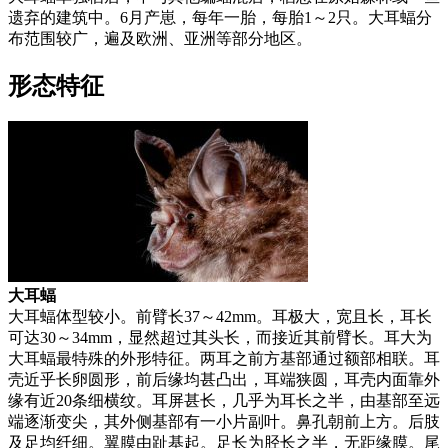
遗弃的建筑中。6月产崽，每年一胎，每胎1～2只。大耳蝠分
布范围较广，遍及欧洲、亚洲等部分地区。
形态特征
大耳蝠
大耳蝠体型较小。前臂长37～42mm。耳极大，宽且长，耳长
可达30～34mm，显然超过其头长，而接近其前臂长。耳大为
大耳蝠最特殊的外形特征。两耳之前方基部通过额部相联。耳
壳近乎长卵圆形，前后缘均甚凸出，耳端狭圆，耳壳内面靠外
缘有近20条细横纹。耳屏甚长，几乎为耳长之半，由基部至远
端逐渐变尖，其外侧基部有一小片副叶。鼻孔朝前上方。后肢
及足均纤细。翼膜由趾基起。足长为胫长之半，无距缘膜。尾