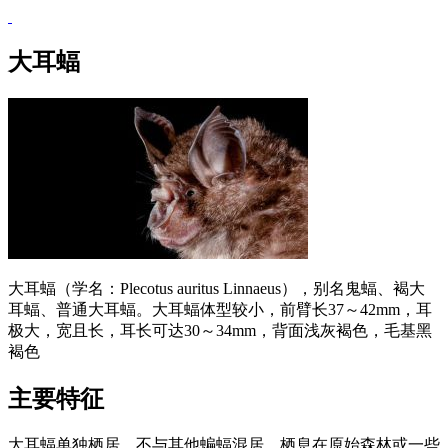
大耳蝠
大耳蝠（学名：Plecotus auritus Linnaeus），别名鬼蝠、褐大
耳蝠、普通大耳蝠。大耳蝠体型较小，前臂长37～42mm，耳
极大，宽且长，耳长可达30～34mm，背面浅灰褐色，毛基黑
褐色
主要特征
大耳蝠单独栖居，不与其他蝙蝠混居，栖息在原始森林或一些