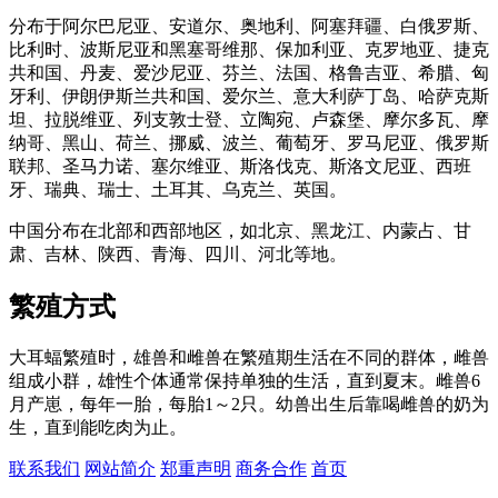
分布于阿尔巴尼亚、安道尔、奥地利、阿塞拜疆、白俄罗斯、
比利时、波斯尼亚和黑塞哥维那、保加利亚、克罗地亚、捷克
共和国、丹麦、爱沙尼亚、芬兰、法国、格鲁吉亚、希腊、匈
牙利、伊朗伊斯兰共和国、爱尔兰、意大利萨丁岛、哈萨克斯
坦、拉脱维亚、列支敦士登、立陶宛、卢森堡、摩尔多瓦、摩
纳哥、黑山、荷兰、挪威、波兰、葡萄牙、罗马尼亚、俄罗斯
联邦、圣马力诺、塞尔维亚、斯洛伐克、斯洛文尼亚、西班
牙、瑞典、瑞士、土耳其、乌克兰、英国。
中国分布在北部和西部地区，如北京、黑龙江、内蒙占、甘
肃、吉林、陕西、青海、四川、河北等地。
繁殖方式
大耳蝠繁殖时，雄兽和雌兽在繁殖期生活在不同的群体，雌兽
组成小群，雄性个体通常保持单独的生活，直到夏末。雌兽6
月产崽，每年一胎，每胎1～2只。幼兽出生后靠喝雌兽的奶为
生，直到能吃肉为止。
联系我们
网站简介
郑重声明
商务合作
首页