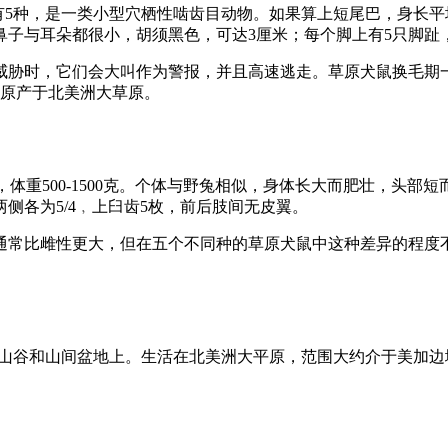
共有5种，是一类小型穴栖性啮齿目动物。如果算上短尾巴，身长平
子与耳朵都很小，胡须黑色，可达3厘米；每个脚上有5只脚趾，
威胁时，它们会大叫作为警报，并且高速逃走。草原犬鼠换毛期一年
。原产于北美洲大草原。
厘米，体重500-1500克。个体与野兔相似，身体长大而肥壮，
侧各为5/4﹐上臼齿5枚，前后肢间无皮翼。
通常比雌性更大，但在五个不同种的草原犬鼠中这种差异的程度
旱草原山谷和山间盆地上。生活在北美洲大平原，范围大约介于美加