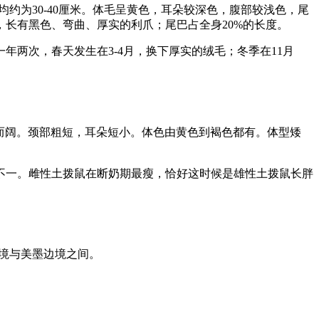
均约为30-40厘米。体毛呈黄色，耳朵较深色，腹部较浅色，尾
长有黑色、弯曲、厚实的利爪；尾巴占全身20%的长度。
两次，春天发生在3-4月，换下厚实的绒毛；冬季在11月
头部短而阔。颈部粗短，耳朵短小。体色由黄色到褐色都有。体型矮
不一。雌性土拨鼠在断奶期最瘦，恰好这时候是雄性土拨鼠长胖
边境与美墨边境之间。