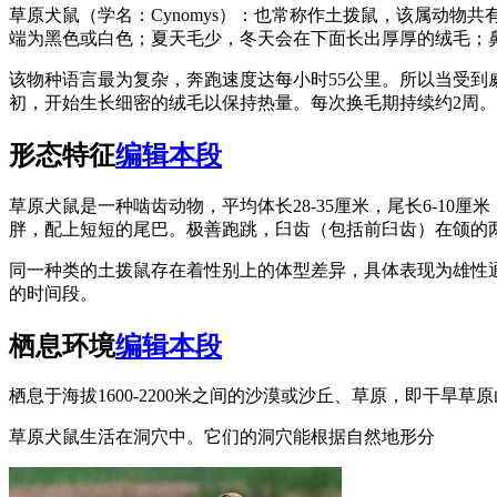
草原犬鼠（学名：Cynomys）：也常称作土拨鼠，该属动物
端为黑色或白色；夏天毛少，冬天会在下面长出厚厚的绒毛；鼻
该物种语言最为复杂，奔跑速度达每小时55公里。所以当受到
初，开始生长细密的绒毛以保持热量。每次换毛期持续约2周
形态特征
编辑本段
草原犬鼠是一种啮齿动物，平均体长28-35厘米，尾长6-10
胖，配上短短的尾巴。极善跑跳，臼齿（包括前臼齿）在颌的两
同一种类的土拨鼠存在着性别上的体型差异，具体表现为雄性
的时间段。
栖息环境
编辑本段
栖息于海拔1600-2200米之间的沙漠或沙丘、草原，即干
草原犬鼠生活在洞穴中。它们的洞穴能根据自然地形分