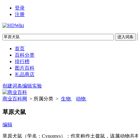
登录
注册
首页
百科分类
排行榜
图片百科
礼品商店
创建词条
编辑实验
商业百科网
> 所属分类 >
生物
动物
草原犬鼠
编辑
草原犬鼠（学名：Cynomys）：也常称作土拨鼠，该属动物