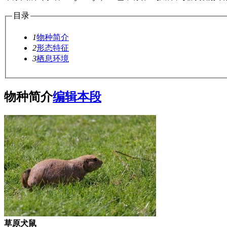
目录
1
物种简介
2
形态特征
3
栖息环境
物种简介
编辑本段
草原犬鼠