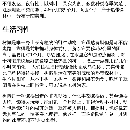
不很发达。夜行性，以树叶、果实为食。多数种类春季繁殖，
妊娠期随种类而异，4-6个月或9个月。每胎1仔。产于热带森
林中，分布于南美洲。
生活习性
树懒是唯一身上长有植物的野生动物，它虽然有脚但是却不能
走路，靠得是前肢拖动身体前行。所以它要移动2公里的距
离，需要用时1个月。尽管如此，在水里它却是游泳健将，对
于树懒来说最好的食物是低热量的树叶，吃上一点要用好几个
小时来消化。 人们往往把行动缓慢比喻成乌龟爬，其实树懒
比乌龟爬得还要慢。树懒生活在南美洲茂密的热带森林中，一
生不见阳光，从不下树，以树叶、嫩芽和果实为食，吃饱了就
倒吊在树枝上睡懒觉，可以说是以树为家。
树懒是一种懒得出奇的哺乳动物，什么事都懒得做，甚至懒得
去吃，懒得去玩耍，能耐饥一个月以上，非得活动不可时，动
作也是懒洋洋的极其迟缓。就连被人追赶、捕捉时，也好像若
无其事似的，慢吞吞地爬行。像这样，面临危险的时刻，其逃
跑的速度还超不过0.2米/秒。