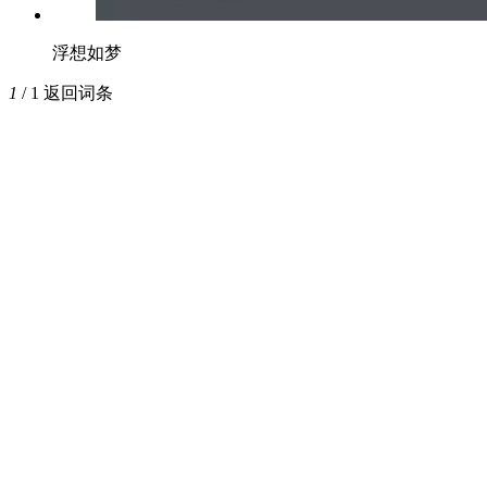
浮想如梦
1
/ 1
返回词条