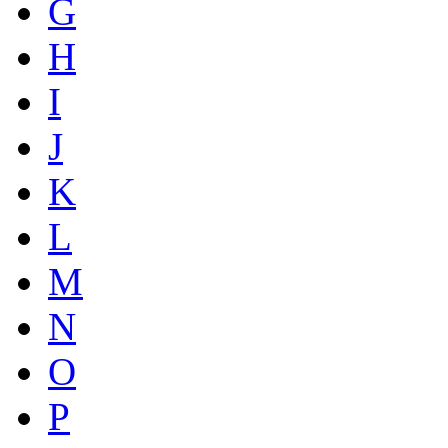
G
H
I
J
K
L
M
N
O
P