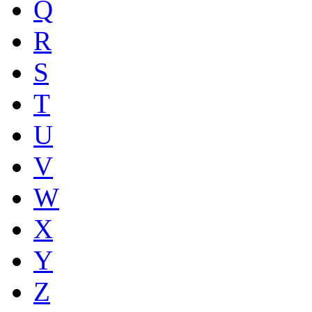
Q
R
S
T
U
V
W
X
Y
Z