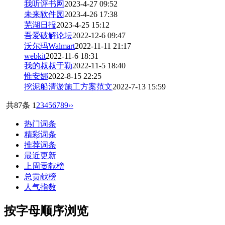
我听评书网
2023-4-27 09:52
未来软件园
2023-4-26 17:38
芜湖日报
2023-4-25 15:12
吾爱破解论坛
2022-12-6 09:47
沃尔玛Walmart
2022-11-11 21:17
webkit
2022-11-6 18:31
我的叔叔于勒
2022-11-5 18:40
惟安娜
2022-8-15 22:25
挖泥船清淤施工方案范文
2022-7-13 15:59
共87条
1
2
3
4
5
6
7
8
9
››
热门词条
精彩词条
推荐词条
最近更新
上周贡献榜
总贡献榜
人气指数
按字母顺序浏览