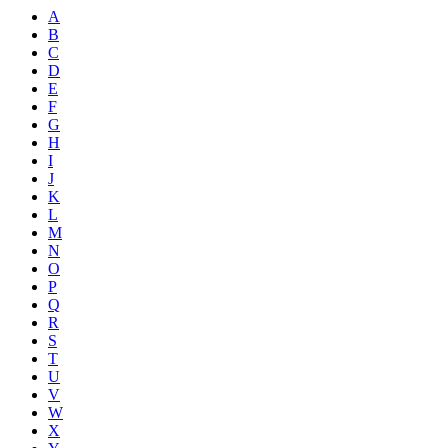
A
B
C
D
E
F
G
H
I
J
K
L
M
N
O
P
Q
R
S
T
U
V
W
X