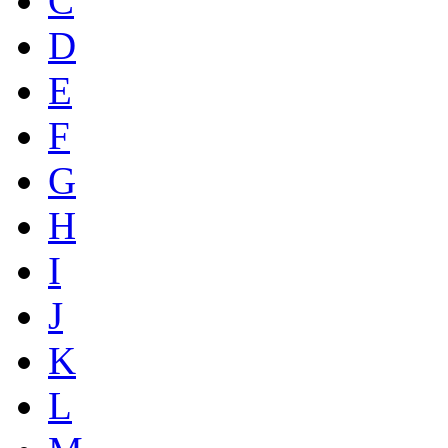
C
D
E
F
G
H
I
J
K
L