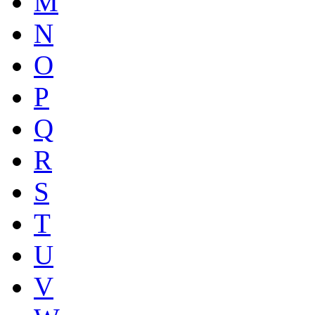
M
N
O
P
Q
R
S
T
U
V