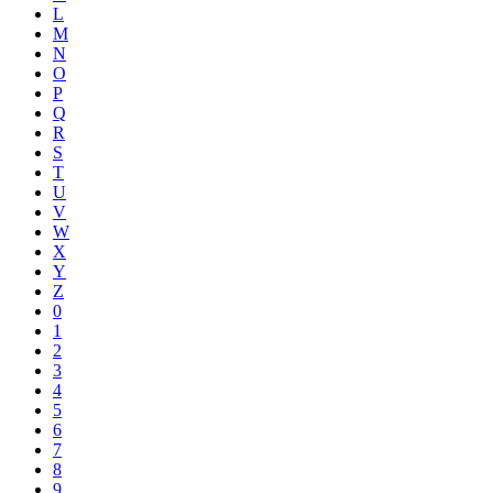
L
M
N
O
P
Q
R
S
T
U
V
W
X
Y
Z
0
1
2
3
4
5
6
7
8
9