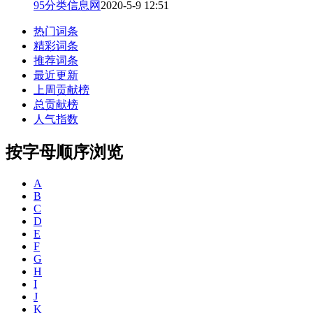
95分类信息网
2020-5-9 12:51
热门词条
精彩词条
推荐词条
最近更新
上周贡献榜
总贡献榜
人气指数
按字母顺序浏览
A
B
C
D
E
F
G
H
I
J
K