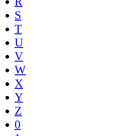
R
S
T
U
V
W
X
Y
Z
0