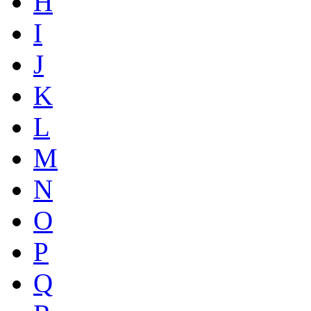
H
I
J
K
L
M
N
O
P
Q