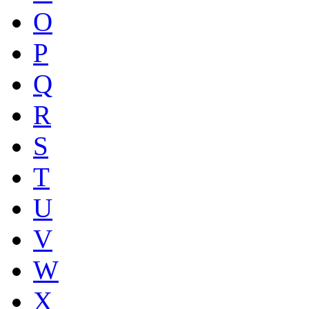
O
P
Q
R
S
T
U
V
W
X