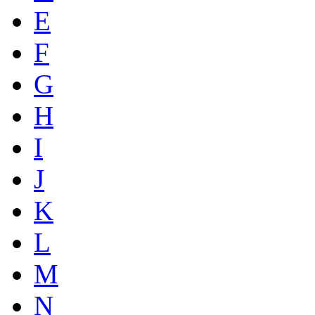
E
F
G
H
I
J
K
L
M
N