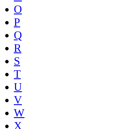
O
P
Q
R
S
T
U
V
W
X