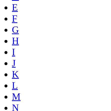
E
F
G
H
I
J
K
L
M
N