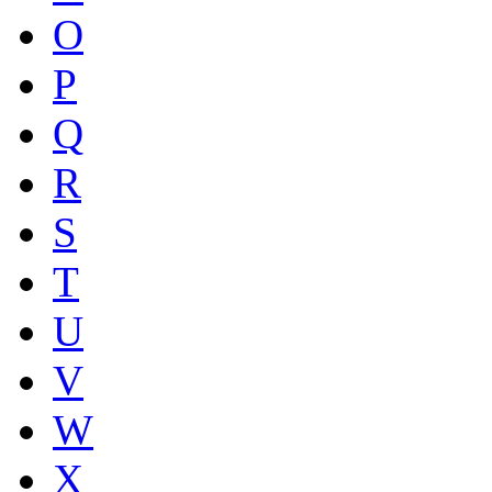
O
P
Q
R
S
T
U
V
W
X