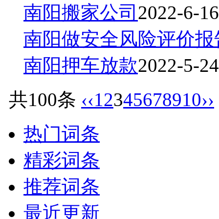
南阳搬家公司
2022-6-16
南阳做安全风险评价报
南阳押车放款
2022-5-24
共100条
‹‹
1
2
3
4
5
6
7
8
9
10
››
热门词条
精彩词条
推荐词条
最近更新