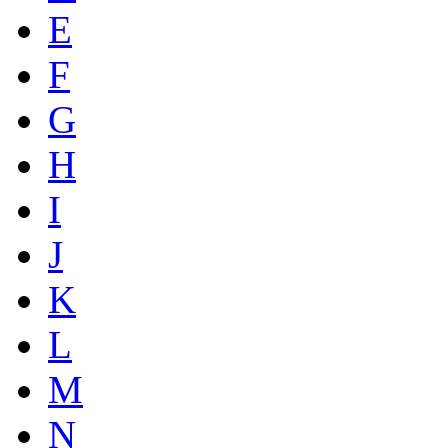
E
F
G
H
I
J
K
L
M
N