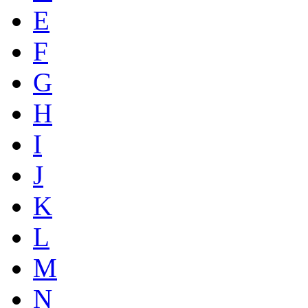
E
F
G
H
I
J
K
L
M
N