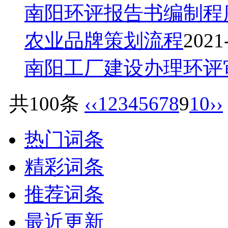
南阳环评报告书编制程
农业品牌策划流程
2021
南阳工厂建设办理环评
共100条
‹‹
1
2
3
4
5
6
7
8
9
10
››
热门词条
精彩词条
推荐词条
最近更新