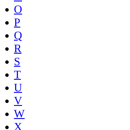
O
P
Q
R
S
T
U
V
W
X