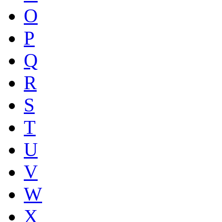
O
P
Q
R
S
T
U
V
W
X