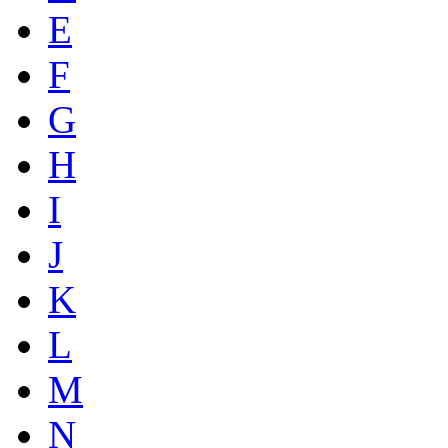
E
F
G
H
I
J
K
L
M
N