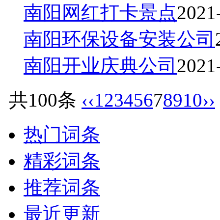
南阳网红打卡景点
2021
南阳环保设备安装公司
南阳开业庆典公司
2021
共100条
‹‹
1
2
3
4
5
6
7
8
9
10
››
热门词条
精彩词条
推荐词条
最近更新