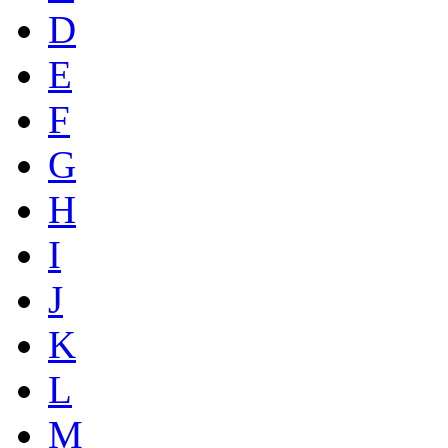
D
E
F
G
H
I
J
K
L
M