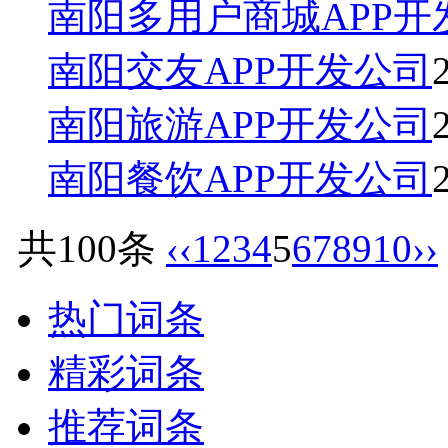
南阳多用户商城APP开
南阳交友APP开发公司
南阳旅游APP开发公司
南阳餐饮APP开发公司
共100条
‹‹
1
2
3
4
5
6
7
8
9
10
››
热门词条
精彩词条
推荐词条