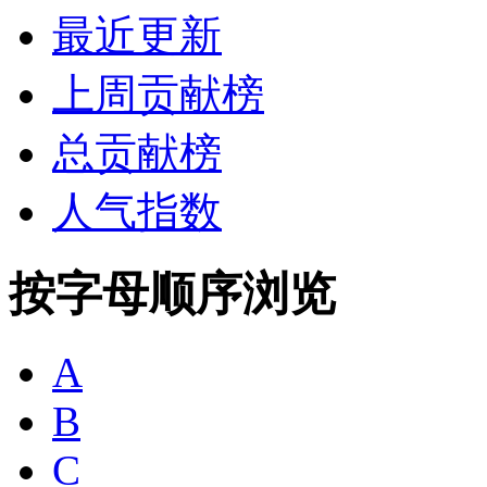
最近更新
上周贡献榜
总贡献榜
人气指数
按字母顺序浏览
A
B
C