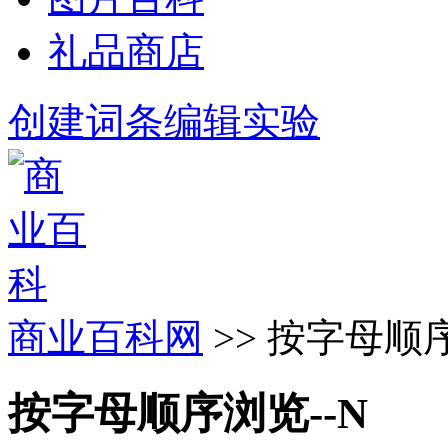
礼品商店
创建词条
编辑实验
商业百科网
>> 按字母顺序
按字母顺序浏览--N